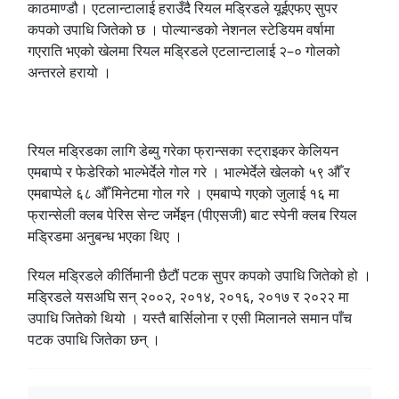
काठमाण्डौ। एटलान्टालाई हराउँदै रियल मड्रिडले यूईएफए सुपर
कपको उपाधि जितेको छ । पोल्यान्डको नेशनल स्टेडियम वर्षामा
गएराति भएको खेलमा रियल मड्रिडले एटलान्टालाई २–० गोलको
अन्तरले हरायो ।
रियल मड्रिडका लागि डेब्यु गरेका फ्रान्सका स्ट्राइकर केलियन
एमबाप्पे र फेडेरिको भाल्भेर्देले गोल गरे । भाल्भेर्देले खेलको ५९ औँ र
एमबाप्पेले ६८ औँ मिनेटमा गोल गरे । एमबाप्पे गएको जुलाई १६ मा
फ्रान्सेली क्लब पेरिस सेन्ट जर्मेइन (पीएसजी) बाट स्पेनी क्लब रियल
मड्रिडमा अनुबन्ध भएका थिए ।
रियल मड्रिडले कीर्तिमानी छैटौं पटक सुपर कपको उपाधि जितेको हो ।
मड्रिडले यसअघि सन् २००२, २०१४, २०१६, २०१७ र २०२२ मा
उपाधि जितेको थियो । यस्तै बार्सिलोना र एसी मिलानले समान पाँच
पटक उपाधि जितेका छन् ।