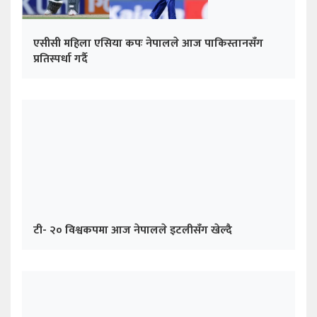
एसीसी महिला एसिया कपः नेपालले आज पाकिस्तानसँग
प्रतिस्पर्धा गर्दै
टी- २० विश्वकपमा आज नेपालले इटलीसँग खेल्दै
सिंगापुरविरुद्ध नेपाल ६ विकेटले विजयी
ताजा अपडेट