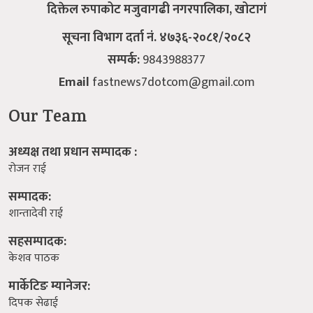
सम्पादक:
शान्तादेवी राई
सहसम्पादक:
केशव पाठक
मार्केटिङ म्यानेजर:
दिपक सेढाई
Quick Link
समाचार
राजनीति
विचार
जीवन शैली
सुरक्षा / अपराध