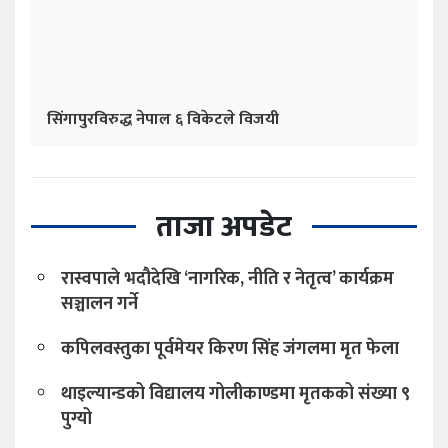
रास्वपाले भदौदेखि ‘नागरिक, नीति र नेतृत्व’ कार्यक्रम
सञ्चालन गर्ने
कपिलवस्तुका पूर्वमेयर किरण सिंह जंगलमा मृत फेला
थाइल्यान्डको विद्यालय गोलीकाण्डमा मृतकको संख्या ९
पुग्यो
विश्व आदिवासी दिवस : अधिकार र पहिचानसँगै ज्ञान,
संस्कृति र जीवनपद्धतिको संरक्षणमा जोड
आज राष्ट्रिय भू–संरक्षण दिवस, देशभर वृक्षरोपण तथा
सचेतनामूलक कार्यक्रम
एनपिएलको तेस्रो संस्करण कात्तिक ९ देखि, मंसिर ५
गतेसम्म सञ्चालन हुने
देउवा पक्षको शक्ति प्रदर्शनको तयारी, राष्ट्रिय भेलाबाट
एकताको सन्देश दिने प्रयास