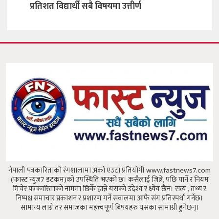
नेपाली पत्रकारिताको रंगशालामा अर्को एउटा प्रतियोगी www.fastnews7.com
(फास्ट न्युज7 डटकम)को उपस्थिति भएको छ।
कसैलाई जित्ने, पछि पार्ने र नियम
मिचेर पत्रकारिताको नाममा छिर्के हान्ने यसको उदेश्य र ध्येय छैन।
सत्य , तथ्य र
निष्पक्ष समाचार प्रकाशन र प्रशारण गर्ने सवालमा आफै संग प्रतिस्पर्धा गर्नेछ।
सामान्य लाग्ने तर समाजका महत्त्वपूर्ण बिषयहरु यसका सामाग्री हुनेछन्।
दिक्तेल रुपाकोट मजुवागढी नगरपालिका, खोटागं
सूचना विभाग दर्ता नं. ४७३६-२०८१/२०८२
सम्पर्क:
9843988377
Email
fastnews7dotcom@gmail.com
Our Team
अध्यक्ष तथा प्रधान सम्पादक :
रोजन राई