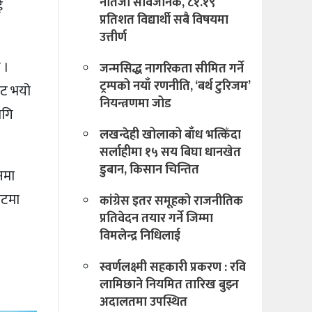
नतिजा सार्वजनिक, ८१.१९
ई
प्रतिशत विद्यार्थी सबै विषयमा
उत्तीर्ण
 ।
जन्मसिद्ध नागरिकता सीमित गर्ने
ट्रम्पको नयाँ रणनीति, ‘बर्थ टुरिजम’
उट भयो
नियन्त्रणमा जोड
ागि
लखन्देही खोलाको बाँध भत्किँदा
सर्लाहीमा १५ सय बिघा धानखेत
डुबान, किसान चिन्तित
नमा
ेटमा
कांग्रेस इतर समूहको राजनीतिक
प्रतिवेदन तयार गर्ने जिम्मा
विमलेन्द्र निधिलाई
स्वर्णलक्ष्मी सहकारी प्रकरण : रवि
लामिछाने नियमित तारिख बुझ्न
अदालतमा उपस्थित