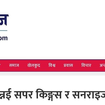
समाज
खेलकुद
विश्व
प्रवास
विचार
अन्त
न्नई सपर किङ्गस र सनराइ