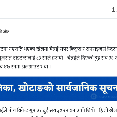
1
केटमा गएराति भएका खेलमा चेन्नई सपर किङ्गस र सनराइजर्स हैदर
ुजरात टाइटन्सलाई ८३ रनले हरायो । चेन्नईले दिएको दुई सय ३१
 सय ४७ रनमा अलआउट भयो ।
नईले पाँच विकेट गुमाएर दुई सय ३० रन बनाएको थियो । हिजो खेल 