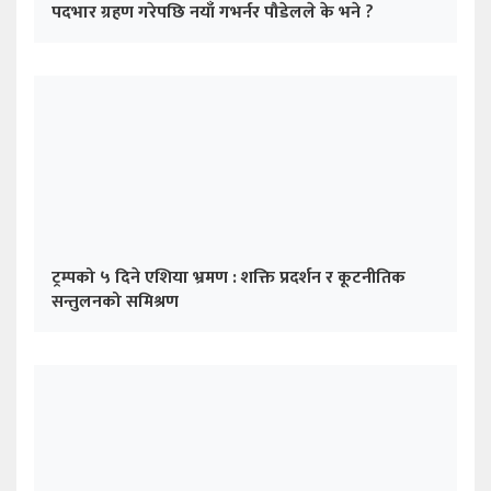
ट्रम्पको ५ दिने एशिया भ्रमण : शक्ति प्रदर्शन र कूटनीतिक
सन्तुलनको समिश्रण
अरूले आएर देश बनाइदिँदैन, सबै मिलेर विकास गर्नुपर्छ :
प्रधानमन्त्री ओली
ताजा अपडेट
देउवा पक्षको शक्ति प्रदर्शनको तयारी, राष्ट्रिय भेलाबाट
एकताको सन्देश दिने प्रयास
परराष्ट्र नीतिको केन्द्रमा आर्थिक कूटनीति : परराष्ट्रमन्त्री