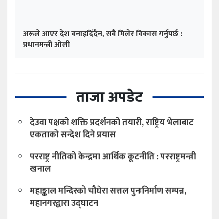
खनाल
महाङ्काल मन्दिरको चौघेरा सत्तल पुनःनिर्माण सम्पन्न,
महानगरद्वारा उद्घाटन
कक्षा १२ को मौका परीक्षाको नतिजा सार्वजनिक, ८१.१९
प्रतिशत विद्यार्थी सबै विषयमा उत्तीर्ण
जन्मसिद्ध नागरिकता सीमित गर्ने ट्रम्पको नयाँ रणनीति,
‘बर्थ टुरिजम’ नियन्त्रणमा जोड
लखन्देही खोलाको बाँध भत्किँदा सर्लाहीमा १५ सय बिघा
धानखेत डुबान, किसान चिन्तित
कांग्रेस इतर समूहको राजनीतिक प्रतिवेदन तयार गर्ने
जिम्मा विमलेन्द्र निधिलाई
स्वर्णलक्ष्मी सहकारी प्रकरण : रवि लामिछाने नियमित
तारिख बुझ्न अदालतमा उपस्थित