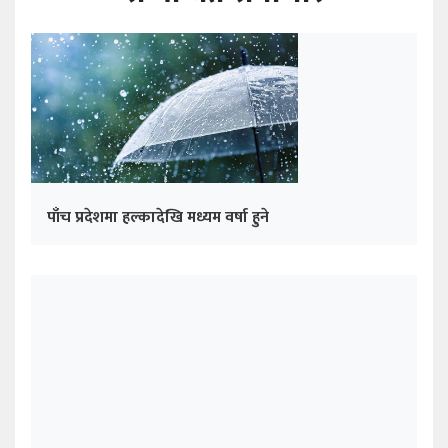
पाँच प्रदेशमा हल्कादेखि मध्यम वर्षा हुने
पदभार ग्रहण गरेपछि नयाँ गभर्नर पौडेलले के भने ?