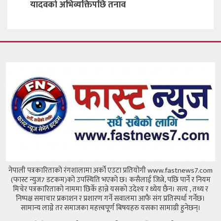
नेपाली पत्रकारिताको रंगशालामा अर्को एउटा प्रतियोगी www.fastnews7.com
(फास्ट न्युज7 डटकम)को उपस्थिति भएको छ।
कसैलाई जित्ने, पछि पार्ने र नियम
मिचेर पत्रकारिताको नाममा छिर्के हान्ने यसको उदेश्य र ध्येय छैन।
सत्य , तथ्य र
निष्पक्ष समाचार प्रकाशन र प्रशारण गर्ने सवालमा आफै संग प्रतिस्पर्धा गर्नेछ।
सामान्य लाग्ने तर समाजका महत्त्वपूर्ण बिषयहरु यसका सामाग्री हुनेछन्।
दिक्तेल रुपाकोट मजुवागढी नगरपालिका, खोटागं
सूचना विभाग दर्ता नं. ४७३६-२०८१/२०८२
सम्पर्क:
9843988377
Email
fastnews7dotcom@gmail.com
Our Team
अध्यक्ष तथा प्रधान सम्पादक :
रोजन राई
सम्पादक:
शान्तादेवी राई