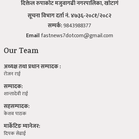
सहसम्पादक:
केशव पाठक
मार्केटिङ म्यानेजर:
दिपक सेढाई
Quick Link
समाचार
राजनीति
विचार
जीवन शैली
सुरक्षा / अपराध
Social media
Facebook